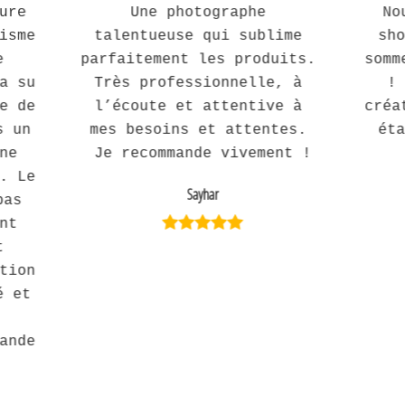
ure 
Une photographe 
No
isme 
talentueuse qui sublime 
sho
 
parfaitement les produits. 
somm
a su 
Très professionnelle, à 
! 
e de 
l’écoute et attentive à 
créa
 un 
mes besoins et attentes. 
ét
ne 
Je recommande vivement !
. Le 
Sayhar
as 
nt 
 
tion 
 et 
ande 