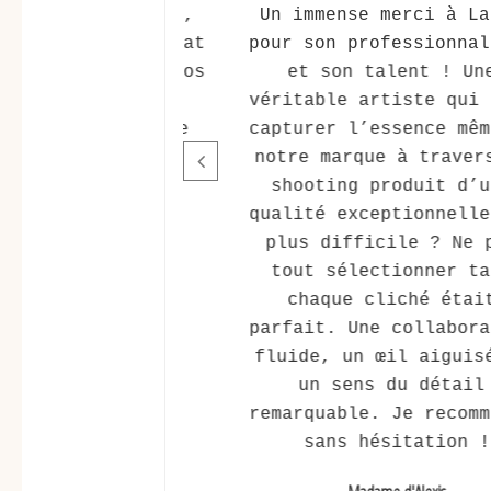
 bonne expérience, 
Un immense merci à La
stance. Le résultat 
pour son professionnal
 soigné, les photos 
et son talent ! Une
perbes et livrées 
véritable artiste qui 
nt. Je recommande 
capturer l’essence mêm
on sérieux et la 
notre marque à travers
ité du travail.
shooting produit d’u
qualité exceptionnelle
Blancrème
plus difficile ? Ne p
tout sélectionner ta
chaque cliché était
parfait. Une collabora
fluide, un œil aiguisé
un sens du détail 
remarquable. Je recomm
sans hésitation !