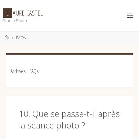
Skip
to
L
A
U
R
E
C
A
S
T
E
L
content
Studio Photo
Home
FAQs
Archives :
FAQs
10. Que se passe-t-il après
la séance photo ?