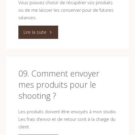
Vous pouvez choisir de récupérer vos produits
ou de me laisser les conserver pour de futures
séances.
"10.
Lire la suite
Que
se
passe-
09. Comment envoyer
mes produits pour le
t-
shooting ?
il
après
Les produits doivent être envoyés à mon studio.
Les frais d’envoi et de retour sont à la charge du
la
client.