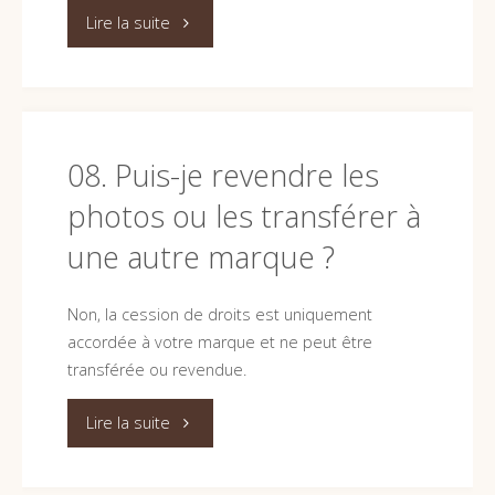
séance
"09.
Lire la suite
photo
Comment
?"
envoyer
mes
08. Puis-je revendre les
photos ou les transférer à
produits
une autre marque ?
pour
le
Non, la cession de droits est uniquement
accordée à votre marque et ne peut être
shooting
transférée ou revendue.
?"
"08.
Lire la suite
Puis-