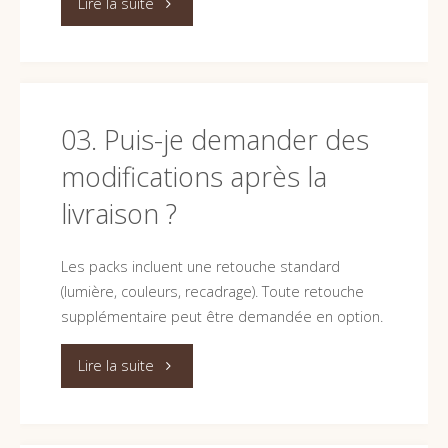
"04.
Lire la suite
Sous
quel
format
03. Puis-je demander des
modifications après la
sont
livraison ?
livrées
les
Les packs incluent une retouche standard
(lumière, couleurs, recadrage). Toute retouche
photos
supplémentaire peut être demandée en option.
?"
"03.
Lire la suite
Puis-