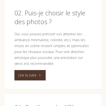
je
demander
02. Puis-je choisir le style
des photos ?
des
modifications
Oui, vous pouvez préciser vos attentes (ex :
ambiance minimaliste, colorée, etc.), mais les
après
mises en scène restent simples et optimisées
la
pour les réseaux sociaux. Pour une direction
artistique plus poussée, une prestation sur
livraison
devis est recommandée.
?"
"02.
Lire la suite
Puis-
je
choisir