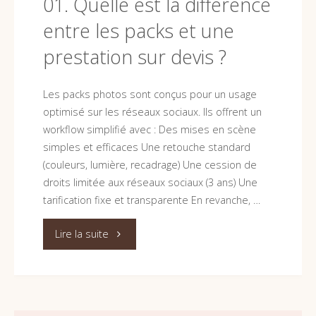
01. Quelle est la différence
entre les packs et une
le
prestation sur devis ?
style
des
Les packs photos sont conçus pour un usage
optimisé sur les réseaux sociaux. Ils offrent un
photos
workflow simplifié avec : Des mises en scène
simples et efficaces Une retouche standard
?"
(couleurs, lumière, recadrage) Une cession de
droits limitée aux réseaux sociaux (3 ans) Une
tarification fixe et transparente En revanche, …
"01.
Lire la suite
Quelle
est