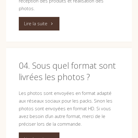
réception des produits et réalisation des
photos
publicités
photos.
?"
?"
"05.
Lire la suite
Quel
est
le
04. Sous quel format sont
livrées les photos ?
délai
de
Les photos sont envoyées en format adapté
aux réseaux sociaux pour les packs. Sinon les
livraison
photos sont envoyées en format HD. Si vous
?"
avez besoin d’un autre format, merci de le
préciser lors de la commande.