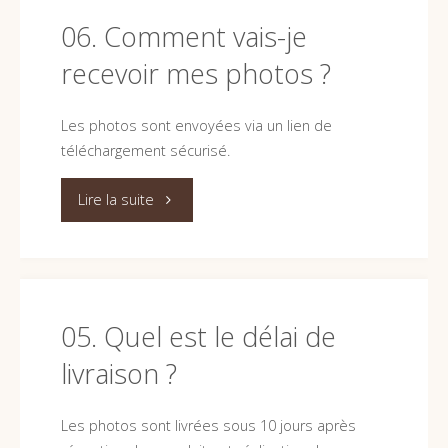
marque
utiliser
06. Comment vais-je
?"
recevoir mes photos ?
les
photos
Les photos sont envoyées via un lien de
téléchargement sécurisé.
sur
"06.
mon
Lire la suite
Comment
site
vais-
web
je
05. Quel est le délai de
ou
livraison ?
recevoir
dans
mes
des
Les photos sont livrées sous 10 jours après