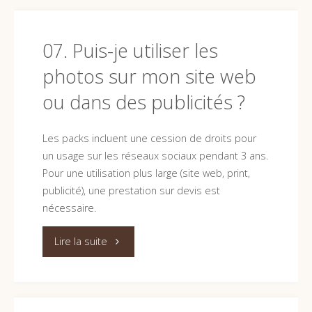
je
revendre
07. Puis-je utiliser les
photos sur mon site web
les
ou dans des publicités ?
photos
ou
Les packs incluent une cession de droits pour
un usage sur les réseaux sociaux pendant 3 ans.
les
Pour une utilisation plus large (site web, print,
publicité), une prestation sur devis est
transférer
nécessaire.
à
"07.
Lire la suite
une
Puis-
autre
je