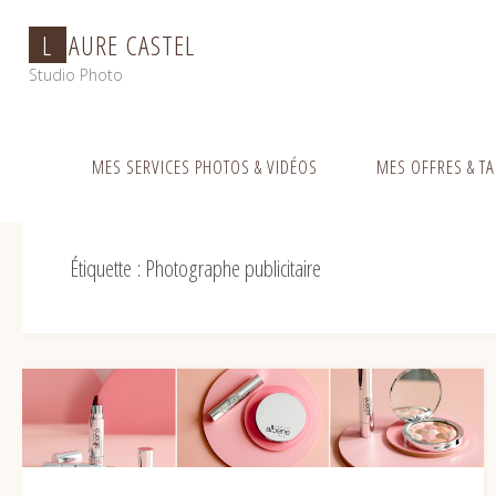
Skip
L
A
U
R
E
C
A
S
T
E
L
to
content
Studio Photo
Home
Posts tagged "Photographe publicitaire"
(Page 2)
MES SERVICES PHOTOS & VIDÉOS
MES OFFRES & TA
Étiquette :
Photographe publicitaire