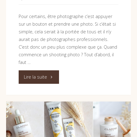
faire
Pour certains, être photographe c’est appuyer
gagner
sur un bouton et prendre une photo. Si c’était si
du
simple, cela serait à la portée de tous et il n’y
aurait pas de photographes professionnels.
temps
C’est donc un peu plus complexe que ça. Quand
commence un shooting photo ? Tout d’abord, il
?"
faut …
"Comment
Lire la suite
se
déroule
un
shooting