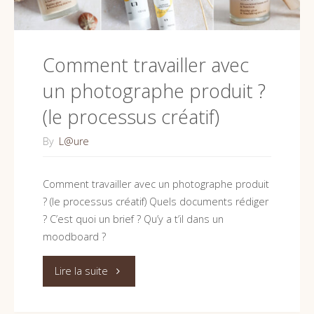
photo
?"
Comment travailler avec
un photographe produit ?
(le processus créatif)
By
L@ure
Comment travailler avec un photographe produit
? (le processus créatif) Quels documents rédiger
? C’est quoi un brief ? Qu’y a t’il dans un
moodboard ?
"Comment
Lire la suite
travailler