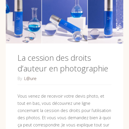
se
cache
derrière
le
La cession des droits
prix
d’auteur en photographie
d’une
By
L@ure
photo
Vous venez de recevoir votre devis photo, et
?"
tout en bas, vous découvrez une ligne
concernant la cession des droits pour l’utilisation
des photos. Et vous vous demandez bien à quoi
ça peut correspondre. Je vous explique tout sur