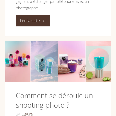
gagnant à échanger par téléphone avec un
photographe.
"Pourquoi
Lire la suite
échanger
par
téléphone
avec
son
photographe
Comment se déroule un
peut
shooting photo ?
vous
By
L@ure