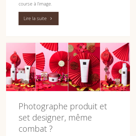
course à l’image.
"4
Lire la suite
raisons
de
faire
appel
à
un
Photographe produit et
photographe
set designer, même
produit"
combat ?