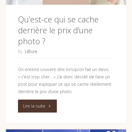
vous
Qu’est-ce qui se cache
font
derrière le prix d’une
perdre
photo ?
du
By
L@ure
temps
On entend souvent dire lorsqu’on fait un devis
(et
« c’est trop cher… ». J’ai donc décidé de faire un
post pour expliquer ce qui se cache réellement
comment
derrière le prix d’une photo.
les
"Qu’est-
Lire la suite
éviter)"
ce
qui