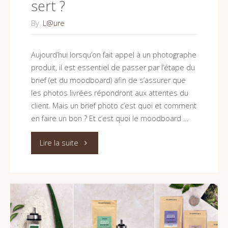
sert ?
By
L@ure
Aujourd’hui lorsqu’on fait appel à un photographe
produit, il est essentiel de passer par l’étape du
brief (et du moodboard) afin de s’assurer que
les photos livrées répondront aux attentes du
client. Mais un brief photo c’est quoi et comment
en faire un bon ? Et c’est quoi le moodboard …
"Brief
Lire la suite
et
moodboard photo,
qu’est-