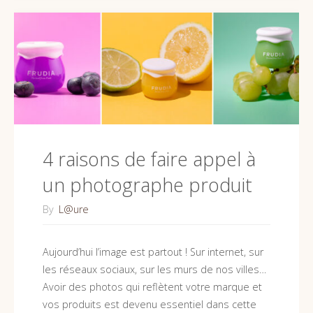
avec
un
photographe
produit
?
4 raisons de faire appel à
(le
un photographe produit
processus
By
L@ure
créatif)"
Aujourd’hui l’image est partout ! Sur internet, sur
les réseaux sociaux, sur les murs de nos villes…
Avoir des photos qui reflètent votre marque et
vos produits est devenu essentiel dans cette