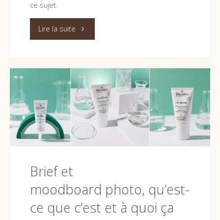
ce sujet.
"La
Lire la suite
cession
des
droits
d’auteur
en
photographie"
Brief et
moodboard photo, qu’est-
ce que c’est et à quoi ça