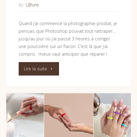
peux
By
L@ure
les
Quand j’ai commencé la photographie produit, je
aider)"
pensais que Photoshop pouvait tout rattraper…
jusqu’au jour où j’ai passé 3 heures à corriger
une poussière sur un flacon. C’est là que j’ai
compris : mieux vaut anticiper que réparer !
"Photographes
Lire la suite
produits
:
4
erreurs
qui