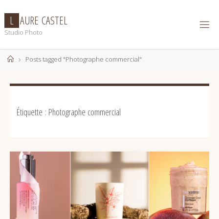
Skip
to
L
A
U
R
E
C
A
S
T
E
L
content
Studio Photo
Home
Posts tagged "Photographe commercial"
Étiquette :
Photographe commercial