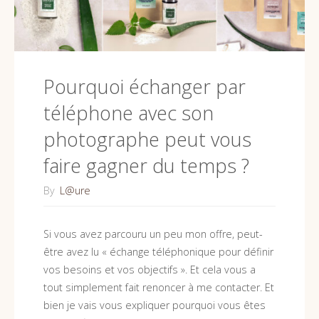
ce
que
c’est
Pourquoi échanger par
et
téléphone avec son
à
photographe peut vous
quoi
faire gagner du temps ?
ça
By
L@ure
sert
Si vous avez parcouru un peu mon offre, peut-
?"
être avez lu « échange téléphonique pour définir
vos besoins et vos objectifs ». Et cela vous a
tout simplement fait renoncer à me contacter. Et
bien je vais vous expliquer pourquoi vous êtes