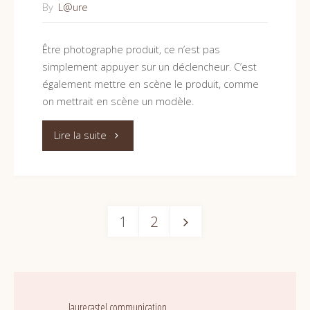
By
L@ure
Être photographe produit, ce n’est pas
simplement appuyer sur un déclencheur. C’est
également mettre en scène le produit, comme
on mettrait en scène un modèle.
"Photographe
Lire la suite
produit
et
1
2
set
Pagination
designer,
même
des
laurecastel.communication