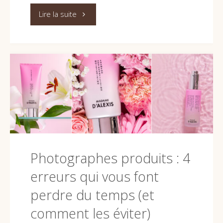
"Les
Lire la suite
problématiques
que
rencontrent
(souvent)
les
marques
Photographes produits : 4
(et
erreurs qui vous font
comment
perdre du temps (et
je
comment les éviter)